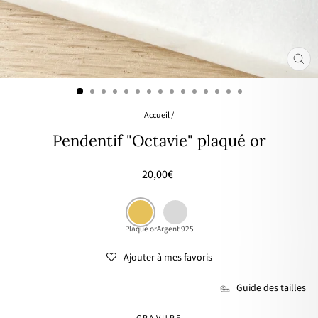
FER
(ES
Accueil
/
Pendentif "Octavie" plaqué or
Prix
20,00€
régulier
Plaqué or
Argent 925
Ajouter à mes favoris
Guide des tailles