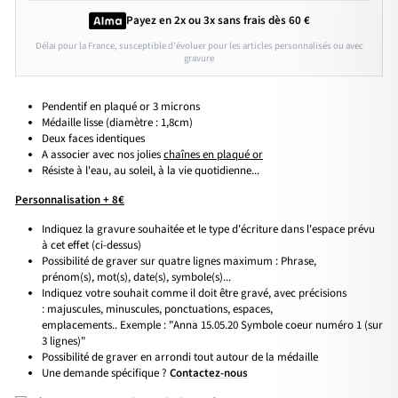
Payez en 2x ou 3x
sans frais
dès 60 €
Délai pour la France, susceptible d'évoluer pour les articles personnalisés ou avec
gravure
Pendentif en plaqué or 3 microns
Médaille lisse (diamètre : 1,8cm)
Deux faces identiques
A associer avec nos jolies
chaînes en plaqué or
Résiste à l'eau, au soleil, à la vie quotidienne...
Personnalisation + 8€
Indiquez la gravure souhaitée et le type d'écriture dans l'espace prévu
à cet effet (ci-dessus)
Possibilité de graver sur quatre lignes maximum : Phrase,
prénom(s), mot(s), date(s), symbole(s)...
Indiquez votre souhait comme il doit être gravé, avec précisions
: majuscules, minuscules, ponctuations, espaces,
emplacements.. Exemple : "Anna 15.05.20 Symbole coeur numéro 1 (sur
3 lignes)"
Possibilité de graver en arrondi tout autour de la médaille
Une demande spécifique ?
Contactez-nous