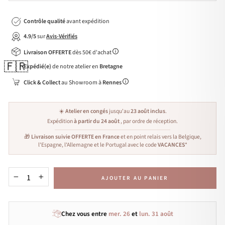
Contrôle qualité
avant expédition
4.9/5
sur
Avis-Vérifiés
Livraison OFFERTE
dès 50€ d'achat
🇫🇷
Expédié(e)
de notre atelier en
Bretagne
Click & Collect
au Showroom à
Rennes
☀️
Atelier en congés
jusqu'au
23 août inclus
.
Expédition
à partir du 24 août
, par ordre de réception.
🎁
Livraison suivie OFFERTE en France
et en point relais vers la Belgique,
l'Espagne, l'Allemagne et le Portugal avec le code
VACANCES
*
AJOUTER AU PANIER
−
+
Chez vous entre
mer. 26
et
lun. 31 août