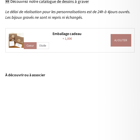
🆕 Découvrez notre
catalogue de dessins à graver
Le délai de réalisation pour les personnalisations est de 24h à 4jours ouvrés.
Les bijoux gravés ne sont ni repris ni échangés.
Emballage cadeau
+
1,00€
AJOUTER
Coeur
Etoile
À découvrir ou à associer
Pen
den
tif
"Oc
tavi
e"
pla
qué
or
À