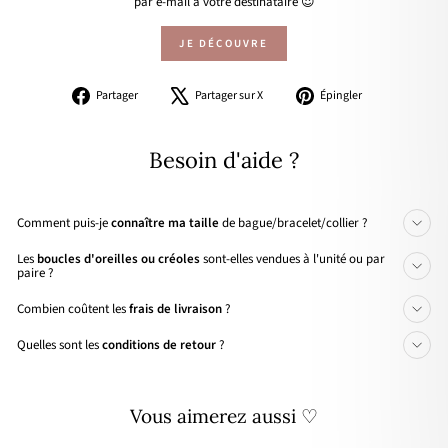
par e-mail à votre destinataire 😍
JE DÉCOUVRE
Partager
Tweeter
Épingler
Partager
Partager sur X
Épingler
sur
sur
sur
Facebook
X
Pinterest
Besoin d'aide ?
Comment puis-je
connaître ma taille
de bague/bracelet/collier ?
Les
boucles d'oreilles ou créoles
sont-elles vendues à l'unité ou par
paire ?
Combien coûtent les
frais de livraison
?
Quelles sont les
conditions de retour
?
Vous aimerez aussi ♡