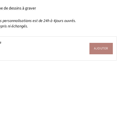
e de dessins à graver
es personnalisations est de 24h à 4jours ouvrés.
epris ni échangés.
u
AJOUTER