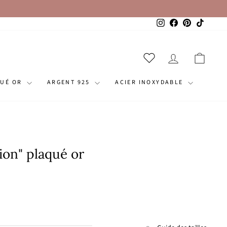
Instagram
Facebook
Pinterest
TikTok
SE CONNECT
PANI
QUÉ OR
ARGENT 925
ACIER INOXYDABLE
ion" plaqué or