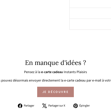
En manque d'idées ?
Pensez à la
e-carte cadeau
Instants Plaisirs
 pouvez désormais envoyer directement la e-carte cadeau par e-mail à votre
JE DÉCOUVRE
Partager
Tweeter
Épingler
Partager
Partager sur X
Épingler
sur
sur
sur