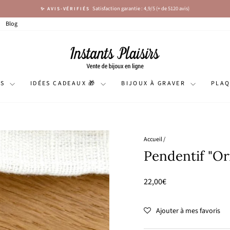
Satisfaction garantie : 4,9/5 (+ de 5120 avis)
✨ AVIS-VÉRIFIÉS
Diaporama
Pause
Blog
NS
IDÉES CADEAUX 🎁
BIJOUX À GRAVER
PLA
Accueil
/
Pendentif "Or
Prix
22,00€
régulier
Ajouter à mes favoris