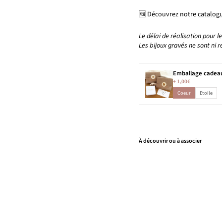
🆕 Découvrez notre
catalogu
Le délai de réalisation pour l
Les bijoux gravés ne sont ni r
Emballage cadea
+
1,00€
Coeur
Etoile
À découvrir ou à associer
P
e
n
d
e
n
ti