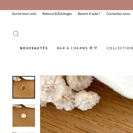
Passer
au
contenu
Suivre mon colis
Retours & Échanges
Besoin d'aide ?
Contactez-nous
RECHERCHER
NOUVEAUTÉS
BAR À CHARMS 🌸💛
COLLECTIO