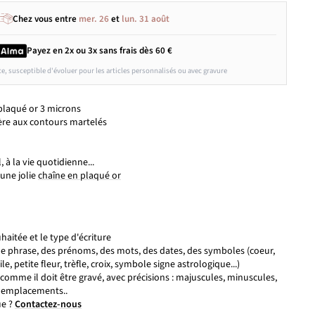
Chez vous entre
mer. 26
et
lun. 31 août
Payez en 2x ou 3x
sans frais
dès 60 €
ce, susceptible d'évoluer pour les articles personnalisés ou avec gravure
plaqué or 3 microns
ière aux contours martelés
l, à la vie quotidienne...
une jolie
chaîne en plaqué or
haitée et le type d'écriture
une phrase, des prénoms, des mots, des dates, des symboles (coeur,
e, petite fleur, trèfle, croix, symbole signe astrologique...)
comme il doit être gravé, avec précisions : majuscules, minuscules,
, emplacements..
ue ?
Contactez-nous