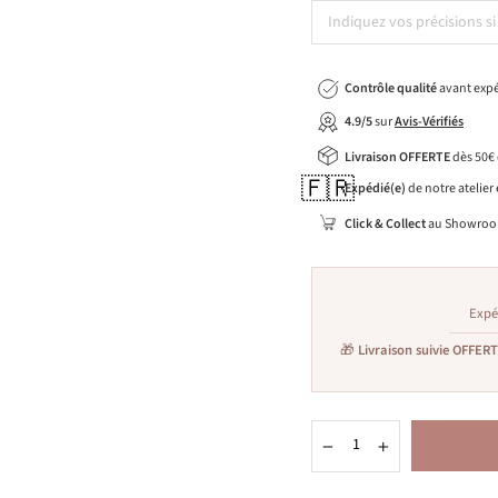
Contrôle qualité
avant expé
4.9/5
sur
Avis-Vérifiés
Livraison OFFERTE
dès 50€
🇫🇷
Expédié(e)
de notre atelier
Click & Collect
au Showroo
Expé
🎁
Livraison suivie OFFER
−
+