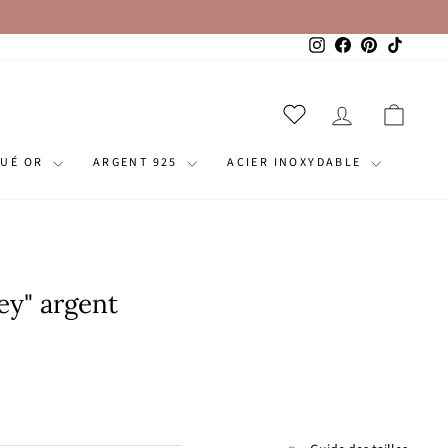
Instagram
Facebook
Pinterest
TikTok
SE CONNECT
PANI
QUÉ OR
ARGENT 925
ACIER INOXYDABLE
ey" argent