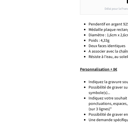
Délai pour la Fran
Pendentif en argent 92
Médaille plaque rectang
Diamètre : 1,6cm x 2,6
Poids :
4,33g
Deux faces identiques
A associer avec la
chaî
Résiste à l'eau, au solei
Personnalisation + 8€
Indiquez la gravure souh
Possibilité de graver s
symbole(s)...
Indiquez votre souhait 
ponctuations, espaces,
(sur 3 lignes)"
Possibilité de graver e
Une demande spécifiq