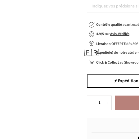
Contrôle qualité
avant expé
4.9/5
sur
Avis-Vérifiés
Livraison OFFERTE
dès 50€
🇫🇷
Expédié(e)
de notre atelier
Click & Collect
au Showroo
⚡️ Expédition
−
+