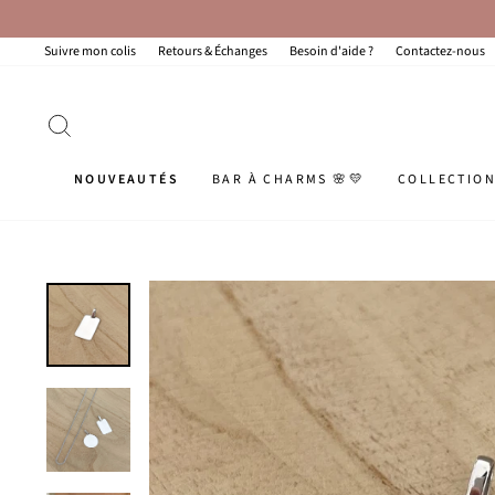
Passer
au
contenu
Suivre mon colis
Retours & Échanges
Besoin d'aide ?
Contactez-nous
RECHERCHER
NOUVEAUTÉS
BAR À CHARMS 🌸💛
COLLECTIO