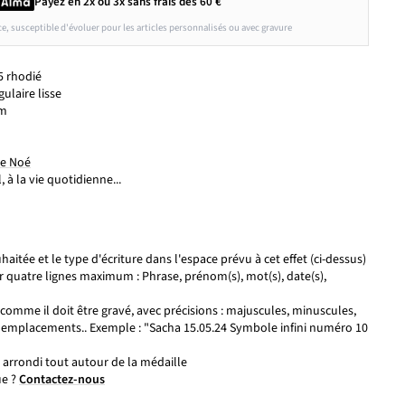
Payez en 2x ou 3x
sans frais
dès 60 €
ce, susceptible d'évoluer pour les articles personnalisés ou avec gravure
5 rhodié
ulaire lisse
cm
ne Noé
l, à la vie quotidienne...
aitée et le type d'écriture dans l'espace prévu à cet effet (ci-dessus)
ur quatre lignes maximum : Phrase, prénom(s), mot(s), date(s),
comme il doit être gravé, avec précisions : majuscules, minuscules,
 emplacements.. Exemple : "Sacha 15.05.24 Symbole infini numéro 10
n arrondi tout autour de la médaille
ue ?
Contactez-nous