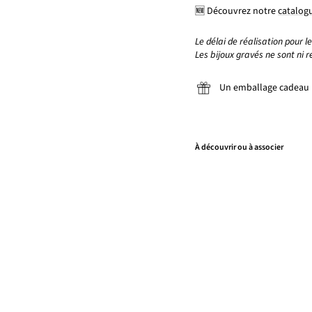
🆕 Découvrez notre
catalogu
Le délai de réalisation pour l
Les bijoux gravés ne sont ni r
Un emballage cadeau p
À découvrir ou à associer
P
e
n
d
e
n
ti
f
"
R
il