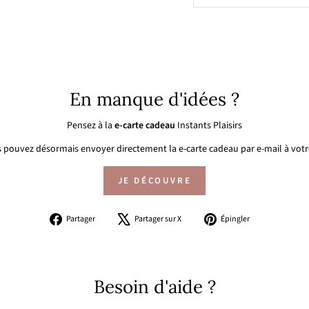
En manque d'idées ?
Pensez à la
e-carte cadeau
Instants Plaisirs
 pouvez désormais envoyer directement la e-carte cadeau par e-mail à votre
JE DÉCOUVRE
Partager
Tweeter
Épingler
Partager
Partager sur X
Épingler
sur
sur
sur
Facebook
X
Pinterest
Besoin d'aide ?