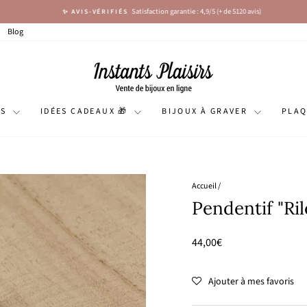
Satisfaction garantie : 4,9/5 (+ de 5120 avis)
✨ AVIS-VÉRIFIÉS
Diaporama
Pause
Blog
NS
IDÉES CADEAUX 🎁
BIJOUX À GRAVER
PLA
Accueil
/
Pendentif "Ril
Prix
44,00€
régulier
Ajouter à mes favoris