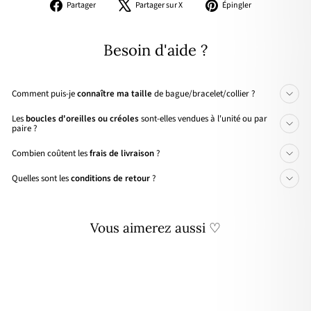
Partager
Tweeter
Épingler
Partager
Partager sur X
Épingler
sur
sur
sur
Facebook
X
Pinterest
Besoin d'aide ?
Comment puis-je
connaître ma taille
de bague/bracelet/collier ?
Les
boucles d'oreilles ou créoles
sont-elles vendues à l'unité ou par
paire ?
Combien coûtent les
frais de livraison
?
Quelles sont les
conditions de retour
?
Vous aimerez aussi ♡