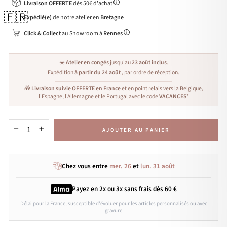
Livraison OFFERTE
dès 50€ d'achat
🇫🇷
Expédié(e)
de notre atelier en
Bretagne
Click & Collect
au Showroom à
Rennes
☀️
Atelier en congés
jusqu'au
23 août inclus
.
Expédition
à partir du 24 août
, par ordre de réception.
🎁
Livraison suivie OFFERTE en France
et en point relais vers la Belgique,
l'Espagne, l'Allemagne et le Portugal avec le code
VACANCES
*
AJOUTER AU PANIER
−
+
Chez vous entre
mer. 26
et
lun. 31 août
Payez en 2x ou 3x
sans frais
dès 60 €
Délai pour la France, susceptible d'évoluer pour les articles personnalisés ou avec
gravure