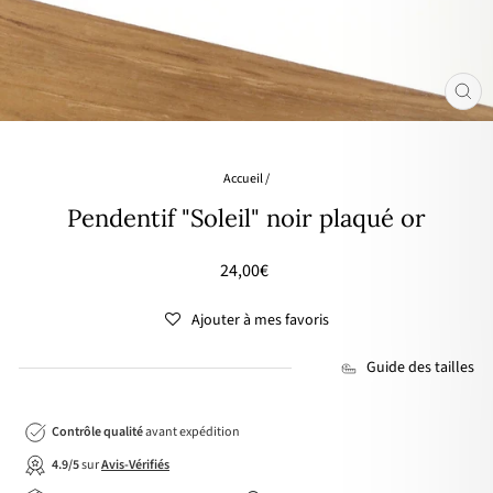
FER
(ES
Accueil
/
Pendentif "Soleil" noir plaqué or
Prix
24,00€
régulier
Ajouter à mes favoris
Guide des tailles
Contrôle qualité
avant expédition
4.9/5
sur
Avis-Vérifiés