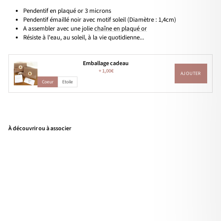
Pendentif en plaqué or 3 microns
Pendentif émaillé noir avec motif soleil (Diamètre : 1,4cm)
A assembler avec une jolie
chaîne en plaqué or
Résiste à l'eau, au soleil, à la vie quotidienne...
Emballage cadeau
+
1,00€
AJOUTER
Coeur
Etoile
À découvrir ou à associer
Pen
den
tif
"So
leil"
noir
pla
qué
or