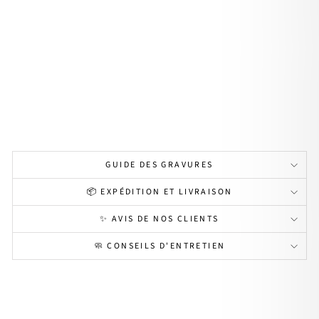
tif
"Vit
ali"
pla
qué
or
À
partir
de
34,00€
Personnalisable
GUIDE DES GRAVURES
📦 EXPÉDITION ET LIVRAISON
✨ AVIS DE NOS CLIENTS
🧼 CONSEILS D'ENTRETIEN