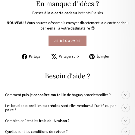
En manque d'idées ?
Pensez à la
e-carte cadeau
Instants Plaisirs
NOUVEAU !
Vous pouvez désormais envoyer directement la e-carte cadeau
par e-mail à votre destinataire 😍
JE DÉCOUVRE
Partager
Tweeter
Épingler
Partager
Partager sur X
Épingler
sur
sur
sur
Facebook
X
Pinterest
Besoin d'aide ?
Comment puis-je
connaître ma taille
de bague/bracelet/collier ?
Les
boucles d'oreilles ou créoles
sont-elles vendues à l'unité ou par
paire ?
Combien coûtent les
frais de livraison
?
Quelles sont les
conditions de retour
?