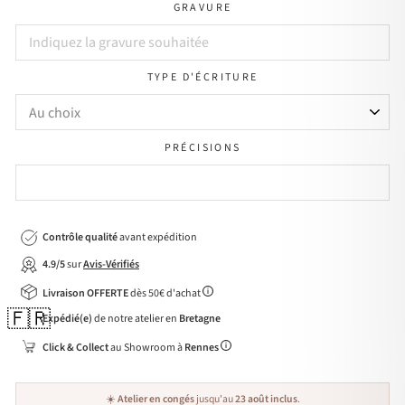
GRAVURE
TYPE D'ÉCRITURE
PRÉCISIONS
Contrôle qualité
avant expédition
4.9/5
sur
Avis-Vérifiés
Livraison OFFERTE
dès 50€ d'achat
🇫🇷
Expédié(e)
de notre atelier en
Bretagne
Click & Collect
au Showroom à
Rennes
☀️
Atelier en congés
jusqu'au
23 août inclus
.