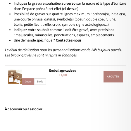
Indiquez la gravure souhaitée
au verso
sur la nacre et le type d'écriture
dans l'espace prévu à cet effet (ci-dessus)
Possibilité de graver sur quatre lignes maximum : prénom(s), initiale(s),
une courte phrase, date(s), symbole(s) (coeur, double coeur, lune,
étoile, petite fleur, trèfle, croix, symbole signe astrologique...)
Indiquez votre souhait comme il doit être gravé, avec précisions
: majuscules, minuscules, ponctuations, espaces, emplacements...
Une demande spécifique ?
Contactez-nous
Le délai de réalisation pour les personnalisations est de 24h à 4jours ouvrés.
Les bijoux gravés ne sont ni repris ni échangés.
Emballage cadeau
+
1,00€
AJOUTER
Coeur
Etoile
À découvrir ou à associer
Pen
den