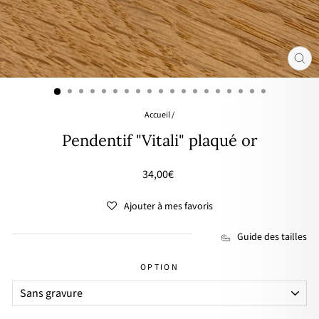
FER
(ES
Accueil
/
Pendentif "Vitali" plaqué or
Prix
34,00€
régulier
Ajouter à mes favoris
Guide des tailles
OPTION