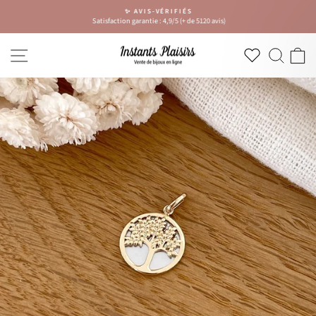
Passer
✨ AVIS-VÉRIFIÉS
au
Satisfaction garantie : 4,9/5 (+ de 5120 avis)
Diaporama
contenu
Pause
NAVIGATION
RECH
P