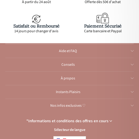
À partir du 24 août
Offerte dès 50€ d'achat
Satisfait ou Remboursé
Paiement Sécurisé
14 jours pour changer d'avis
Carte bancaire et Paypal
Aide et FAQ
Conseils
À propos
Instants Plaisirs
Nos infos exclusives ♡
*Informations et conditions des offres en cours
Sélecteur de langue
Congés de l’Atelier du 1er au 23 août inclus
: Aucune expédition et
traitement d'e-mail durant cette période, reprise
à partir
du 24 août.