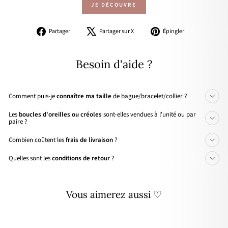
JE DÉCOUVRE
Partager
Tweeter
Épingler
Partager
Partager sur X
Épingler
sur
sur
sur
Facebook
X
Pinterest
Besoin d'aide ?
Comment puis-je
connaître ma taille
de bague/bracelet/collier ?
Les
boucles d'oreilles ou créoles
sont-elles vendues à l'unité ou par
paire ?
Combien coûtent les
frais de livraison
?
Quelles sont les
conditions de retour
?
Vous aimerez aussi ♡