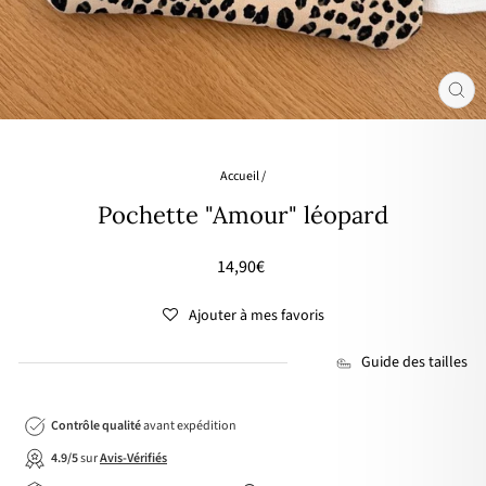
FER
(ES
Accueil
/
Pochette "Amour" léopard
Prix
14,90€
régulier
Ajouter à mes favoris
Guide des tailles
Contrôle qualité
avant expédition
4.9/5
sur
Avis-Vérifiés