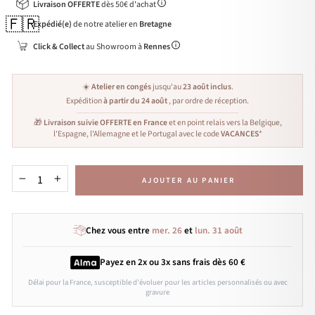
Livraison OFFERTE
dès 50€ d'achat
🇫🇷
Expédié(e)
de notre atelier en
Bretagne
Click & Collect
au Showroom à
Rennes
☀️
Atelier en congés
jusqu'au
23 août inclus
.
Expédition
à partir du 24 août
, par ordre de réception.
🎁
Livraison suivie OFFERTE en France
et en point relais vers la Belgique,
l'Espagne, l'Allemagne et le Portugal avec le code
VACANCES
*
AJOUTER AU PANIER
−
+
Chez vous entre
mer. 26
et
lun. 31 août
Payez en 2x ou 3x
sans frais
dès 60 €
Délai pour la France, susceptible d'évoluer pour les articles personnalisés ou avec
gravure