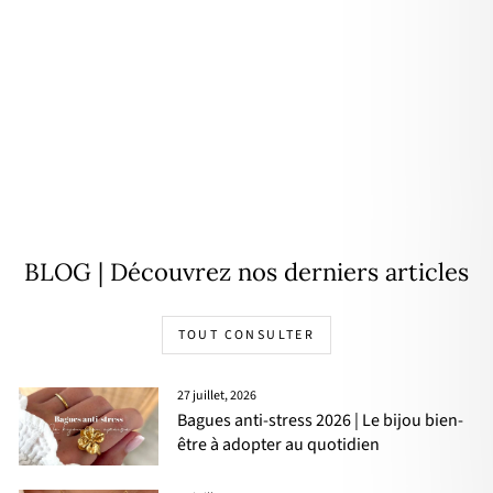
Charm "Lili" Sodalite plaqué or
Prix
🌸
18,00€
9,00€
- 50%
régulier
PRIX
DOUX
BLOG | Découvrez nos derniers articles
TOUT CONSULTER
27 juillet, 2026
Bagues anti-stress 2026 | Le bijou bien-
être à adopter au quotidien