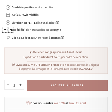
Contrôle qualité
avant expédition
4.9/5
sur
Avis-Vérifiés
Livraison OFFERTE
dès 50€ d'achat
🇫🇷
Expédié(e)
de notre atelier en
Bretagne
Click & Collect
au Showroom à
Rennes
☀️
Atelier en congés
jusqu'au
23 août inclus
.
Expédition
à partir du 24 août
, par ordre de réception.
🎁
Livraison suivie OFFERTE en France
et en point relais vers la Belgique,
l'Espagne, l'Allemagne et le Portugal avec le code
VACANCES
*
AJOUTER AU PANIER
−
+
Chez vous entre
mer. 26
et
lun. 31 août