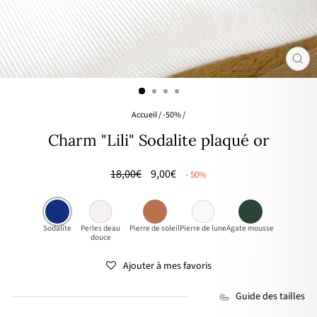
FER
(ES
Accueil
/
-50%
/
Charm "Lili" Sodalite plaqué or
Prix
🌸
18,00€
9,00€
- 50%
régulier
PRIX
DOUX
Sodalite
Perles deau
Pierre de soleil
Pierre de lune
Agate mousse
douce
Ajouter à mes favoris
Guide des tailles