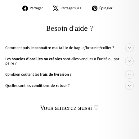
Partager
Tweeter
Épingler
Partager
Partager sur X
Épingler
sur
sur
sur
Facebook
X
Pinterest
Besoin d'aide ?
Comment puis-je
connaître ma taille
de bague/bracelet/collier ?
Les
boucles d'oreilles ou créoles
sont-elles vendues à l'unité ou par
paire ?
Combien coûtent les
frais de livraison
?
Quelles sont les
conditions de retour
?
Vous aimerez aussi ♡
🌸 PRIX DOUX