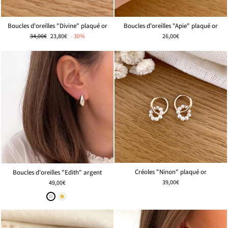
Boucles d'oreilles "Divine" plaqué or
Boucles d'oreilles "Apie" plaqué or
Prix
🌸
34,00€
23,80€
- 30%
26,00€
régulier
PRIX
DOUX
Créoles "Ninon" plaqué or
Boucles d'oreilles "Edith" argent
39,00€
49,00€