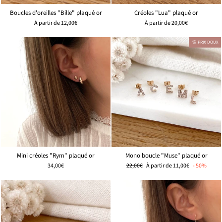
Boucles d'oreilles "Bille" plaqué or
Créoles "Lua" plaqué or
À partir de
12,00€
À partir de
20,00€
🌸 PRIX DOUX
Mini créoles "Rym" plaqué or
Mono boucle "Muse" plaqué or
Prix
🌸
34,00€
22,00€
À partir de
11,00€
- 50%
régulier
PRIX
DOUX