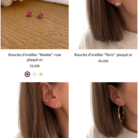
Boucles d'oreilles "Paris" plaqué or
Boucles d'oreilles "Maelee" rose
plaqué or
49,00€
29,00€