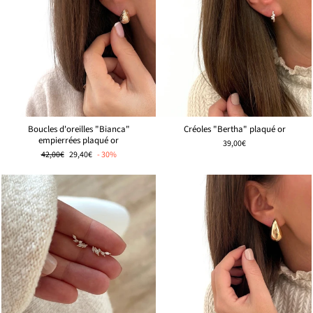
Boucles d'oreilles "Bianca"
Créoles "Bertha" plaqué or
empierrées plaqué or
39,00€
Prix
🌸
42,00€
29,40€
- 30%
régulier
PRIX
DOUX