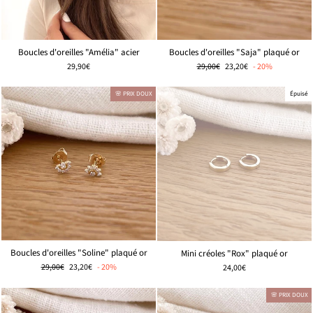
Boucles d'oreilles "Amélia" acier
Boucles d'oreilles "Saja" plaqué or
Prix
🌸
29,90€
29,00€
23,20€
- 20%
régulier
PRIX
DOUX
🌸 PRIX DOUX
Épuisé
Boucles d'oreilles "Soline" plaqué or
Mini créoles "Rox" plaqué or
Prix
🌸
29,00€
23,20€
- 20%
24,00€
régulier
PRIX
DOUX
🌸 PRIX DOUX