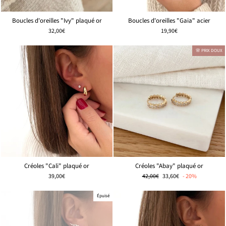
Boucles d'oreilles "Ivy" plaqué or
Boucles d'oreilles "Gaia" acier
32,00€
19,90€
🌸 PRIX DOUX
Créoles "Cali" plaqué or
Créoles "Abay" plaqué or
Prix
🌸
39,00€
42,00€
33,60€
- 20%
régulier
PRIX
DOUX
Épuisé