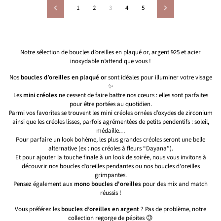
1
2
3
4
5
Précédent
Suivant
Notre sélection de boucles d’oreilles en plaqué or, argent 925 et acier
inoxydable n’attend que vous !
Nos
boucles d’oreilles en plaqué or
sont idéales pour illuminer votre visage
✨
Les
mini créoles
ne cessent de faire battre nos cœurs : elles sont parfaites
pour être portées au quotidien.
Parmi vos favorites se trouvent les mini créoles ornées d’oxydes de zirconium
ainsi que les créoles lisses, parfois agrémentées de petits pendentifs : soleil,
médaille…
Pour parfaire un look bohème, les plus grandes créoles seront une belle
alternative (ex : nos créoles à fleurs “Dayana”).
Et pour ajouter la touche finale à un look de soirée, nous vous invitons à
découvrir nos boucles d’oreilles pendantes ou nos boucles d'oreilles
grimpantes.
Pensez également aux
mono boucles d'oreilles
pour des mix and match
réussis !
Vous préférez les
boucles d’oreilles en argent
? Pas de problème, notre
collection regorge de pépites 😉