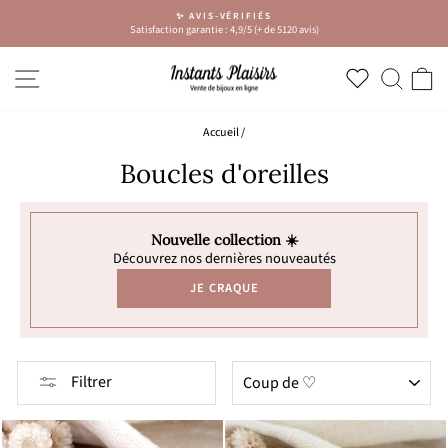
Passer
✨ AVIS-VÉRIFIÉS
au
Satisfaction garantie : 4,9/5 (+ de 5120 avis)
Diaporama
contenu
Pause
NAVIGATION
RECH
P
Accueil
/
Boucles d'oreilles
Nouvelle collection ☀️
Découvrez nos dernières nouveautés
JE CRAQUE
APPLIQUER
Filtrer