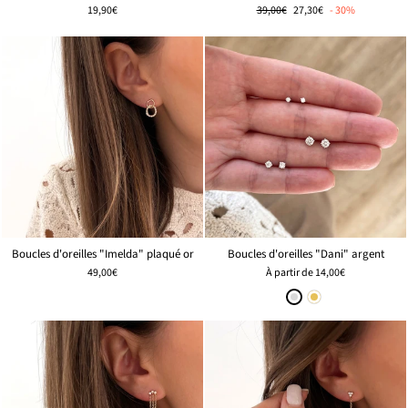
Prix
🌸
19,90€
39,00€
27,30€
- 30%
régulier
PRIX
DOUX
Boucles d'oreilles "Imelda" plaqué or
Boucles d'oreilles "Dani" argent
49,00€
À partir de
14,00€