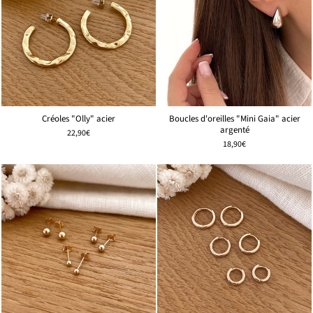
Créoles "Olly" acier
Boucles d'oreilles "Mini Gaia" acier
argenté
22,90€
18,90€