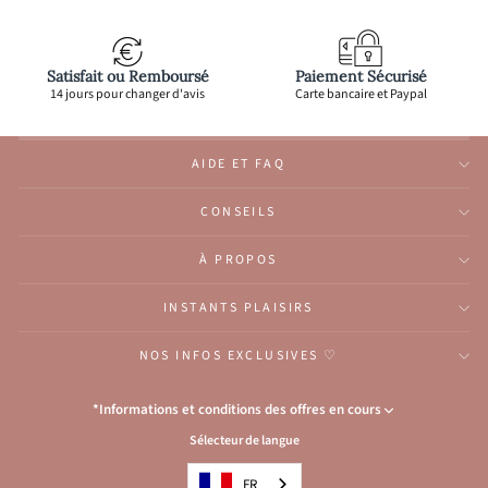
Satisfait ou Remboursé
Paiement Sécurisé
14 jours pour changer d'avis
Carte bancaire et Paypal
AIDE ET FAQ
CONSEILS
À PROPOS
INSTANTS PLAISIRS
NOS INFOS EXCLUSIVES ♡
*Informations et conditions des offres en cours
Sélecteur de langue
Congés de l’Atelier du 1er au 23 août inclus
: Aucune expédition et
traitement d'e-mail durant cette période, reprise
à partir
du 24 août.
FR