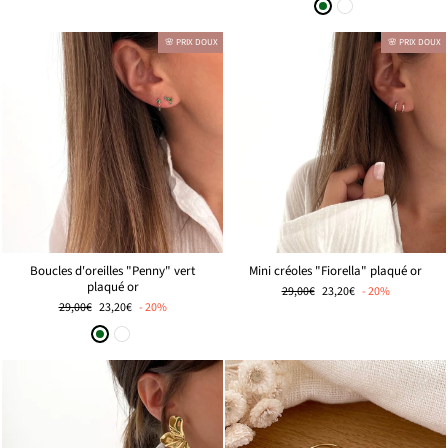
DOUX
🌸 PRIX DOUX
🌸 PRIX DOUX
Mini créoles "Fiorella" plaqué or
Boucles d'oreilles "Penny" vert
plaqué or
Prix
🌸
29,00€
23,20€
- 20%
régulier
PRIX
Prix
🌸
29,00€
23,20€
- 20%
DOUX
régulier
PRIX
DOUX