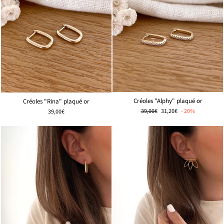
Créoles "Alphy" plaqué or
Créoles "Rina" plaqué or
Prix
🌸
39,00€
31,20€
- 20%
39,00€
régulier
PRIX
DOUX