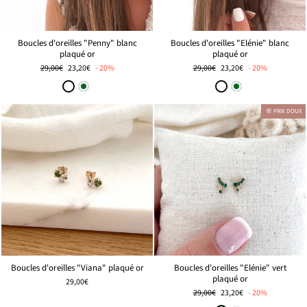
Boucles d'oreilles "Elénie" blanc
Boucles d'oreilles "Penny" blanc
plaqué or
plaqué or
Prix
🌸
Prix
🌸
29,00€
23,20€
- 20%
29,00€
23,20€
- 20%
régulier
PRIX
régulier
PRIX
DOUX
DOUX
🌸 PRIX DOUX
Boucles d'oreilles "Viana" plaqué or
Boucles d'oreilles "Elénie" vert
plaqué or
29,00€
Prix
🌸
29,00€
23,20€
- 20%
régulier
PRIX